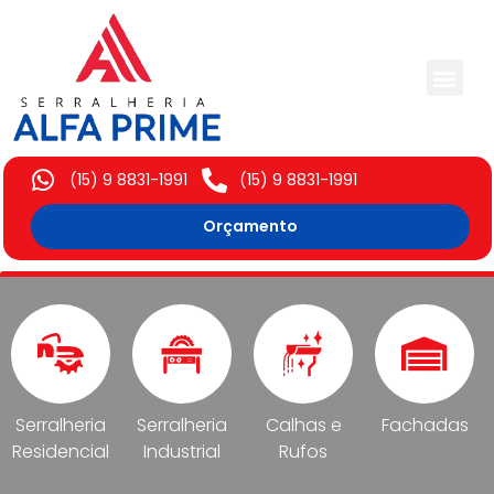
Trabalhos Execut
(15) 9 8831-1991
(15) 9 8831-1991
Orçamento
Serralheria
Serralheria
Calhas e
Fachadas
Residencial
Industrial
Rufos