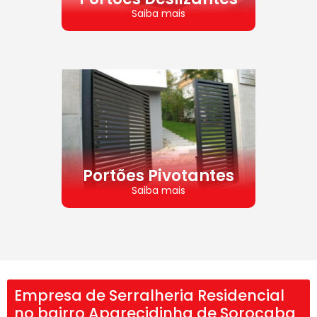
Saiba mais
Portões Pivotantes
Saiba mais
Empresa de Serralheria Residencial
no bairro Aparecidinha de Sorocaba