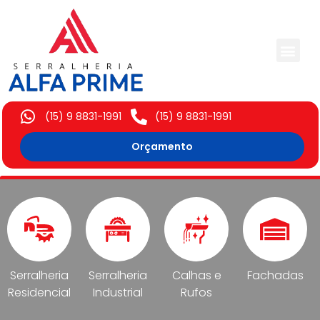
Trabalhos Execut
(15) 9 8831-1991
(15) 9 8831-1991
Orçamento
Serralheria
Serralheria
Calhas e
Fachadas
Residencial
Industrial
Rufos