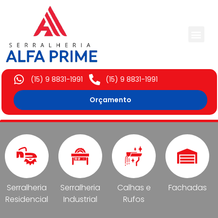
Trabalhos Execut
(15) 9 8831-1991
(15) 9 8831-1991
Orçamento
Serralheria
Serralheria
Calhas e
Fachadas
Residencial
Industrial
Rufos