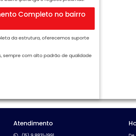
ento Completo no bairro
mpleta da estrutura, oferecemos suporte
os, sempre com alto padrão de qualidade
Atendimento
Ho
(15) 9 8831-1991
De 