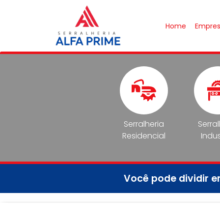
Home
Empre
Serralheria
Serra
Residencial
Indus
Você pode dividir 