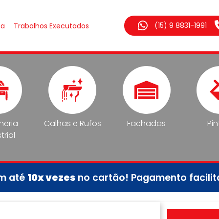
(15) 9 8831-1991
sa
Trabalhos Executados
lheria
Calhas e Rufos
Fachadas
Pin
trial
em até
10x vezes
no cartão! Pagamento facili