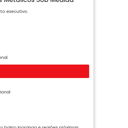
o executivo.
nal.
ional
o bairro Iporanga e regiões próximas.