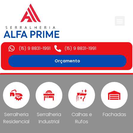
Trabalhos Execut
(15) 9 8831-1991
(15) 9 8831-1991
Orçamento
Serralheria
Serralheria
Calhas e
Fachadas
Residencial
Industrial
Rufos