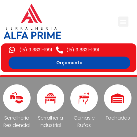
Trabalhos Execut
(15) 9 8831-1991
(15) 9 8831-1991
Orçamento
Serralheria
Serralheria
Calhas e
Fachadas
Residencial
Industrial
Rufos