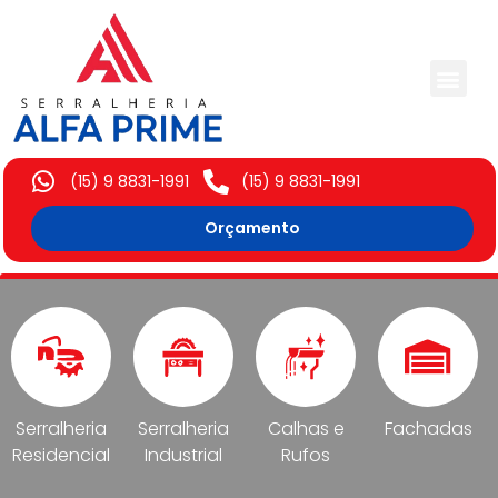
Trabalhos Execut
(15) 9 8831-1991
(15) 9 8831-1991
Orçamento
Serralheria
Serralheria
Calhas e
Fachadas
Residencial
Industrial
Rufos