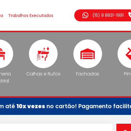
(15) 9 8831-1991
sa
Trabalhos Executados
lheria
Calhas e Rufos
Fachadas
Pin
trial
em até
10x vezes
no cartão! Pagamento facili