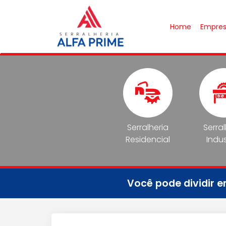
Home
Empre
Serralheria
Serra
Residencial
Indus
Você pode dividir 