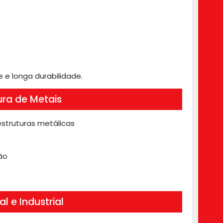
e longa durabilidade.
tura de Metais
estruturas metálicas
ão
 e Industrial