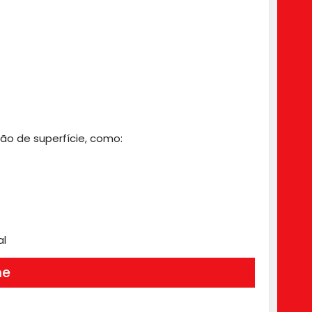
ão de superfície, como:
al
me