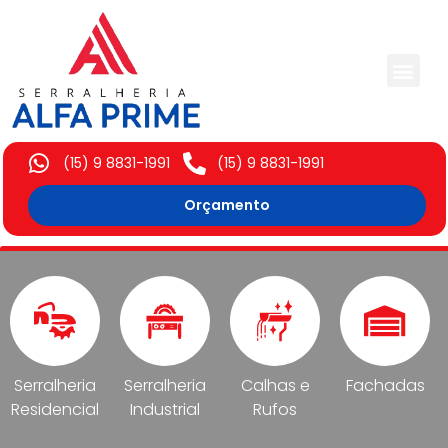
Trabalhos Execut
(15) 9 8831-1991
(15) 9 8831-1991
Orçamento
Serralheria
Serralheria
Calhas e
Fachadas
Residencial
Industrial
Rufos