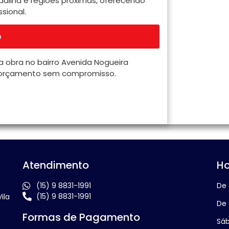
Padilha e regiões próximas, oferecendo
sional.
o
a obra no bairro Avenida Nogueira
um orçamento sem compromisso.
Atendimento
Ho
(15) 9 8831-1991
De 
(15) 9 8831-1991
ila
De 
Formas de Pagamento
Sáb