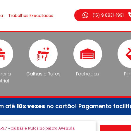
(15) 9 8831-1991
sa
Trabalhos Executados
lheria
Calhas e Rufos
Fachadas
Pin
trial
em até
10x vezes
no cartão! Pagamento facili
a-SP
»
Calhas e Rufos no bairro Avenida