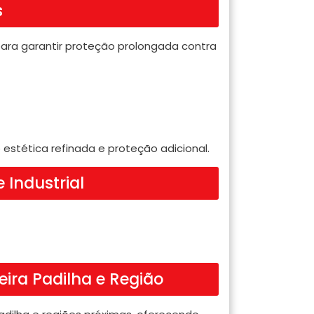
s
ara garantir proteção prolongada contra
 estética refinada e proteção adicional.
 Industrial
ira Padilha e Região