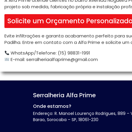
A Alfa Prime atende clientes no bairro Avenida Nogueira 
projeto sob medida, fabricação própria e instalação profis
Solicite um Orçamento Personalizad
Evite infiltrações e garanta acabamento perfeito para su
Padilha. Entre em contato com a Alfa Prime e solicite 
WhatsApp/Telefone: (15) 98831-1991
E-mail:
serralheriaalfaprime@gmail.com
Serralheria Alfa Prime
Onde estamos?
Endereço: R. Manoel Lourenço Rodrigues, 889 – V
Barao, Sorocaba – SP, 18061-230