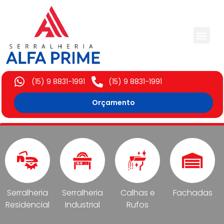
Trabalhos Execut
(15) 9 8831-1991
(15) 9 8831-1991
Orçamento
Serralheria
Serralheria
Calhas e
Fachadas
Residencial
Industrial
Rufos