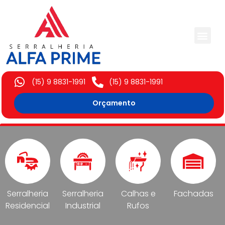
Trabalhos Execut
(15) 9 8831-1991
(15) 9 8831-1991
Orçamento
Serralheria
Serralheria
Calhas e
Fachadas
Residencial
Industrial
Rufos