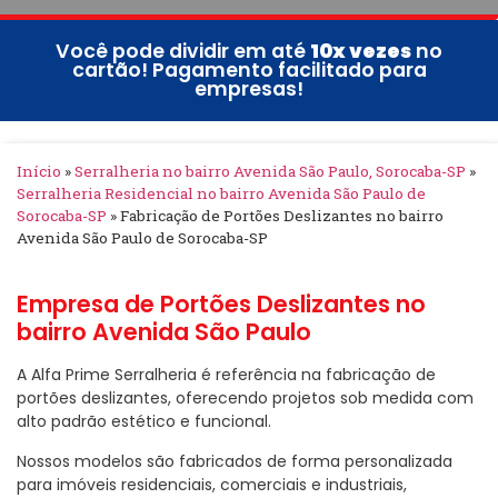
Você pode dividir em até
10x vezes
no
cartão! Pagamento facilitado para
empresas!
Início
»
Serralheria no bairro Avenida São Paulo, Sorocaba-SP
»
Serralheria Residencial no bairro Avenida São Paulo de
Sorocaba-SP
»
Fabricação de Portões Deslizantes no bairro
Avenida São Paulo de Sorocaba-SP
Empresa de Portões Deslizantes no
bairro Avenida São Paulo
A Alfa Prime Serralheria é referência na fabricação de
portões deslizantes, oferecendo projetos sob medida com
alto padrão estético e funcional.
Nossos modelos são fabricados de forma personalizada
para imóveis residenciais, comerciais e industriais,