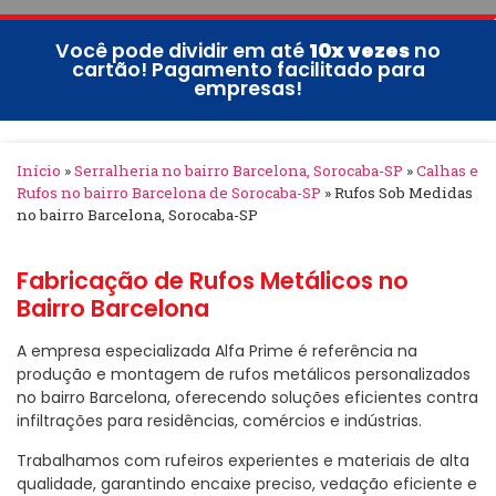
Você pode dividir em até
10x vezes
no
cartão! Pagamento facilitado para
empresas!
Início
»
Serralheria no bairro Barcelona, Sorocaba-SP
»
Calhas e
Rufos no bairro Barcelona de Sorocaba-SP
»
Rufos Sob Medidas
no bairro Barcelona, Sorocaba-SP
Fabricação de Rufos Metálicos no
Bairro Barcelona
A empresa especializada Alfa Prime é referência na
produção e montagem de rufos metálicos personalizados
no bairro Barcelona, oferecendo soluções eficientes contra
infiltrações para residências, comércios e indústrias.
Trabalhamos com rufeiros experientes e materiais de alta
qualidade, garantindo encaixe preciso, vedação eficiente e