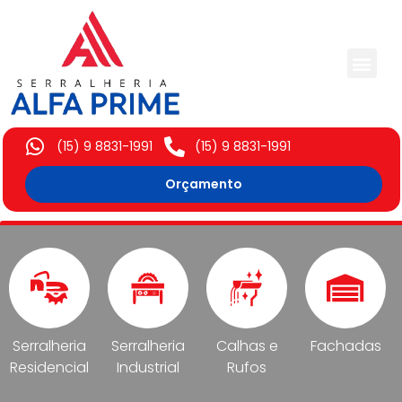
Trabalhos Execut
(15) 9 8831-1991
(15) 9 8831-1991
Orçamento
Serralheria
Serralheria
Calhas e
Fachadas
Residencial
Industrial
Rufos