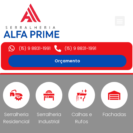
Trabalhos Execut
(15) 9 8831-1991
(15) 9 8831-1991
Orçamento
Serralheria
Serralheria
Calhas e
Fachadas
Residencial
Industrial
Rufos