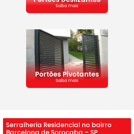
Saiba mais
Portões Pivotantes
Saiba mais
Serralheria Residencial no bairro
Barcelona de Sorocaba – SP