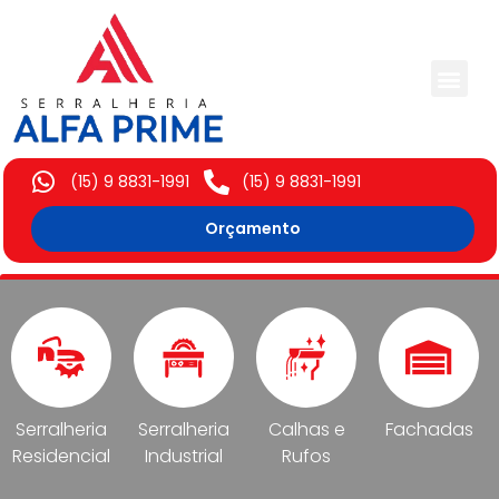
Trabalhos Execut
(15) 9 8831-1991
(15) 9 8831-1991
Orçamento
Serralheria
Serralheria
Calhas e
Fachadas
Residencial
Industrial
Rufos