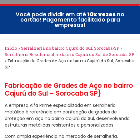
Você pode dividir em até
10x vezes
no
cartão! Pagamento facilitado para
empresas!
Início
»
Serralheria no bairro Cajurú do Sul, Sorocaba-SP
»
Serralheria Residencial no bairro Cajurú do Sul de Sorocaba-SP
»
Fabricação de Grades de Aço no bairro Cajurú do Sul, Sorocaba-
SP
Fabricação de Grades de Aço no bairro
Cajurú do Sul – Sorocaba SP}
A empresa Alfa Prime especializada em serralheria
metálica é referência em confecção de grades de
proteção em aço no bairro Cajurú do Sul, desenvolvendo
estruturas metálicas resistentes e personalizadas.
Com ampla experiência no mercado de serralheria,