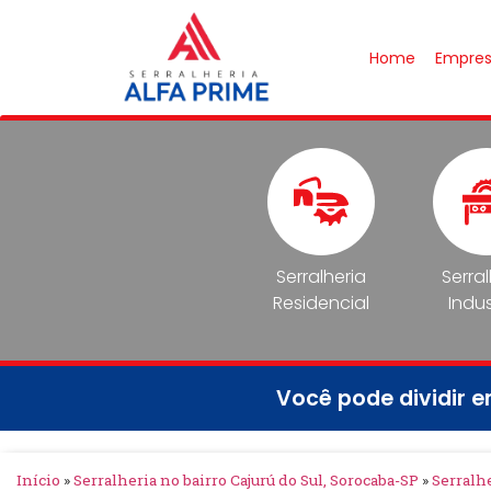
Home
Empre
Serralheria
Serra
Residencial
Indus
Você pode dividir 
Início
»
Serralheria no bairro Cajurú do Sul, Sorocaba-SP
»
Serralhe