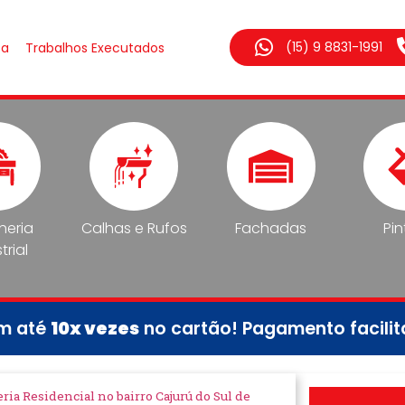
(15) 9 8831-1991
sa
Trabalhos Executados
lheria
Calhas e Rufos
Fachadas
Pin
trial
em até
10x vezes
no cartão! Pagamento facili
ria Residencial no bairro Cajurú do Sul de