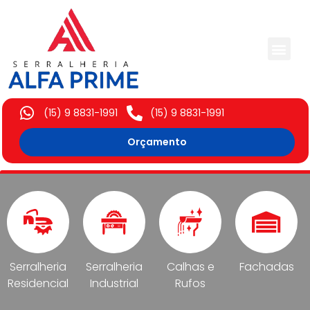
Trabalhos Execut
(15) 9 8831-1991
(15) 9 8831-1991
Orçamento
Serralheria
Serralheria
Calhas e
Fachadas
Residencial
Industrial
Rufos