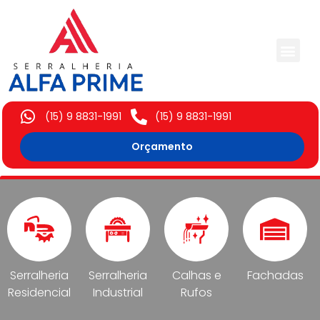
Trabalhos Execut
(15) 9 8831-1991
(15) 9 8831-1991
Orçamento
Serralheria
Serralheria
Calhas e
Fachadas
Residencial
Industrial
Rufos