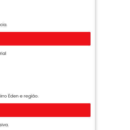
cia.
ial
ro Éden e região.
iva.