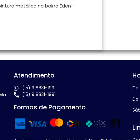
intura metálica no bairro Éden –
Atendimento
Ho
(15) 9 8831-1991
De 
(15) 9 8831-1991
ila
De 
Formas de Pagamento
Sáb
Li
Co