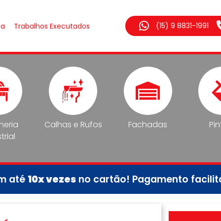
(15) 9 8831-1991
sa
Trabalhos Executados
lheria
Calhas e Rufos
Fachadas
Pin
trial
em até
10x vezes
no cartão! Pagamento facili