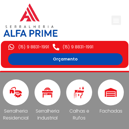
Trabalhos Execut
(15) 9 8831-1991
(15) 9 8831-1991
Orçamento
Serralheria
Serralheria
Calhas e
Fachadas
Residencial
Industrial
Rufos