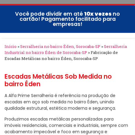
Você pode dividir em até
10x vezes
no
cartão! Pagamento facilitado para
empresas!
Início
»
Serralheria no bairro Éden, Sorocaba-SP
»
Serralheria
Industrial no bairro Éden de Sorocaba-SP
»
Fabricação de
Escadas Metálicas no bairro Éden, Sorocaba-SP
Escadas Metálicas Sob Medida no
bairro Éden
A Alfa Prime Serralheria é referência na produção de
escadas em aço sob medida no bairro Éden, unindo
qualidade estrutural, estética moderna e segurança.
Produzimos escadas metálicas personalizadas para
imóveis residenciais, comerciais e industriais, sempre com
acabamento impecável e foco em segurança e