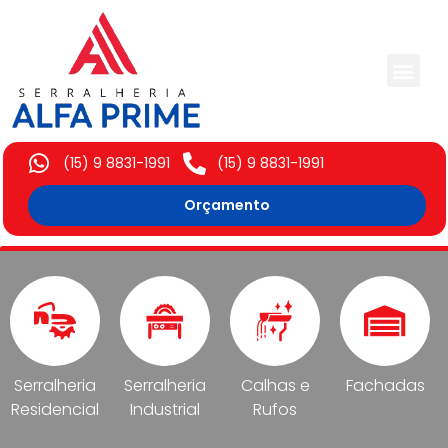
Trabalhos Execut
(15) 9 8831-1991
(15) 9 8831-1991
Orçamento
Serralheria
Serralheria
Calhas e
Fachadas
Residencial
Industrial
Rufos