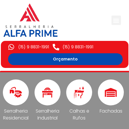
Trabalhos Execut
(15) 9 8831-1991
(15) 9 8831-1991
Orçamento
Serralheria
Serralheria
Calhas e
Fachadas
Residencial
Industrial
Rufos