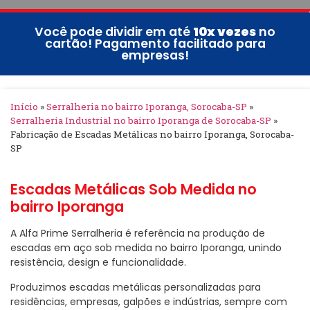
Você pode dividir em até
10x vezes
no
cartão! Pagamento facilitado para
empresas!
Início
»
Serralheria no bairro Iporanga, Sorocaba-SP
»
Serralheria Industrial no bairro Iporanga de Sorocaba-SP
»
Fabricação de Escadas Metálicas no bairro Iporanga, Sorocaba-
SP
Escadas Metálicas Sob Medida no
bairro Iporanga
A Alfa Prime Serralheria é referência na produção de
escadas em aço sob medida no bairro Iporanga, unindo
resistência, design e funcionalidade.
Produzimos escadas metálicas personalizadas para
residências, empresas, galpões e indústrias, sempre com