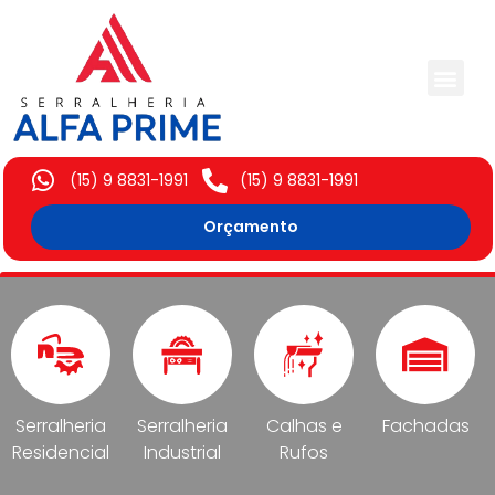
Trabalhos Execut
(15) 9 8831-1991
(15) 9 8831-1991
Orçamento
Serralheria
Serralheria
Calhas e
Fachadas
Residencial
Industrial
Rufos