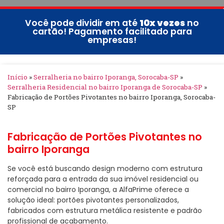
Você pode dividir em até
10x vezes
no
cartão! Pagamento facilitado para
empresas!
Início
»
Serralheria no bairro Iporanga, Sorocaba-SP
»
Serralheria Residencial no bairro Iporanga de Sorocaba-SP
»
Fabricação de Portões Pivotantes no bairro Iporanga, Sorocaba-
SP
Fabricação de Portões Pivotantes no
bairro Iporanga
Se você está buscando design moderno com estrutura
reforçada para a entrada da sua imóvel residencial ou
comercial no bairro Iporanga, a AlfaPrime oferece a
solução ideal: portões pivotantes personalizados,
fabricados com estrutura metálica resistente e padrão
profissional de acabamento.