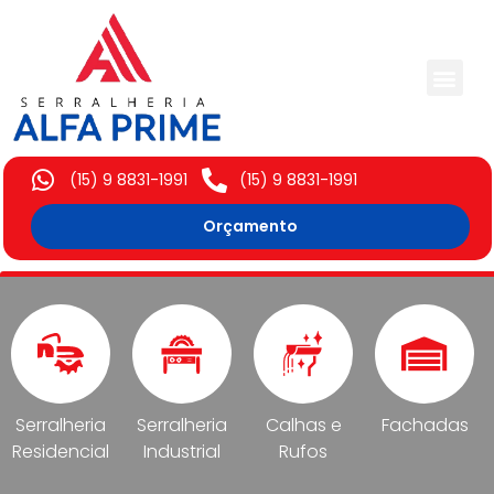
Trabalhos Execut
(15) 9 8831-1991
(15) 9 8831-1991
Orçamento
Serralheria
Serralheria
Calhas e
Fachadas
Residencial
Industrial
Rufos