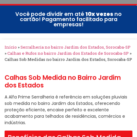
Você pode dividir em até
10x vezes
no
cartão! Pagamento facilitado para
empresas!
Início
»
Serralheria no bairro Jardim dos Estados, Sorocaba-SP
»
Calhas e Rufos no bairro Jardim dos Estados de Sorocaba-SP
»
Calhas Sob Medidas no bairro Jardim dos Estados, Sorocaba-SP
Calhas Sob Medida no Bairro Jardim
dos Estados
A Alfa Prime Serralheria é referência em soluções pluviais
sob medida no bairro Jardim dos Estados, oferecendo
proteção eficiente, encaixe perfeito e excelente
acabamento para telhados de residências, comércios e
indústrias.