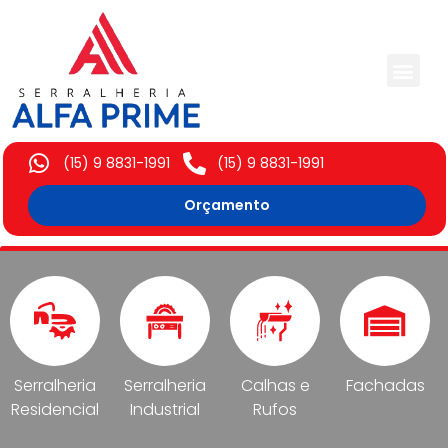
Trabalhos Execut
(15) 9 8831-1991
(15) 9 8831-1991
Orçamento
Serralheria
Serralheria
Calhas e
Fachadas
Residencial
Industrial
Rufos