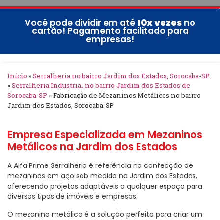
Você pode dividir em até
10x vezes
no
cartão! Pagamento facilitado para
empresas!
Início
»
Serralheria no bairro Jardim dos Estados, Sorocaba-SP
»
Serralheria Industrial no bairro Jardim dos Estados de
Sorocaba-SP
»
Fabricação de Mezaninos Metálicos no bairro
Jardim dos Estados, Sorocaba-SP
Empresa Especializada em Mezaninos
Metálicos na Jardim dos Estados
A Alfa Prime Serralheria é referência na confecção de
mezaninos em aço sob medida na Jardim dos Estados,
oferecendo projetos adaptáveis a qualquer espaço para
diversos tipos de imóveis e empresas.
O mezanino metálico é a solução perfeita para criar um