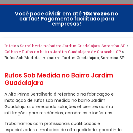
Você pode dividir em até
10x vezes
no
cartão! Pagamento facilitado para
empresas!
Início
»
Serralheria no bairro Jardim Guadalajara, Sorocaba-SP
»
Calhas e Rufos no bairro Jardim Guadalajara de Sorocaba-SP
»
Rufos Sob Medidas no bairro Jardim Guadalajara, Sorocaba-SP
Rufos Sob Medida no Bairro Jardim
Guadalajara
A Alfa Prime Serralheria é referência na fabricação e
instalação de rufos sob medida no bairro Jardim
Guadalajara, oferecendo soluções eficientes contra
infiltrações para residências, comércios e indústrias.
Trabalhamos com profissionais qualificados e
especializados e materiais de alta qualidade, garantindo