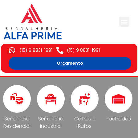
Trabalhos Execut
(15) 9 8831-1991
(15) 9 8831-1991
Orçamento
Serralheria
Serralheria
Calhas e
Fachadas
Residencial
Industrial
Rufos