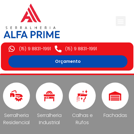
Trabalhos Execut
(15) 9 8831-1991
(15) 9 8831-1991
Orçamento
Serralheria
Serralheria
Calhas e
Fachadas
Residencial
Industrial
Rufos