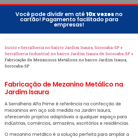
Você pode dividir em até
10x vezes
no
cartão! Pagamento facilitado para
empresas!
Início
»
Serralheria no bairro Jardim Isaura, Sorocaba-SP
»
Serralheria Industrial no bairro Jardim Isaura de Sorocaba-SP
»
Fabricação de Mezaninos Metálicos no bairro Jardim Isaura,
Sorocaba-SP
Fabricação de Mezanino Metálico na
Jardim Isaura
A Serralheria Alfa Prime é referência na confecção de
mezaninos em aço sob medida na Jardim Isaura,
oferecendo projetos adaptáveis a qualquer espaço para
indústrias, comércios, armazéns, escritórios e residências.
O mezanino metálico é a solução perfeita para ampliar a