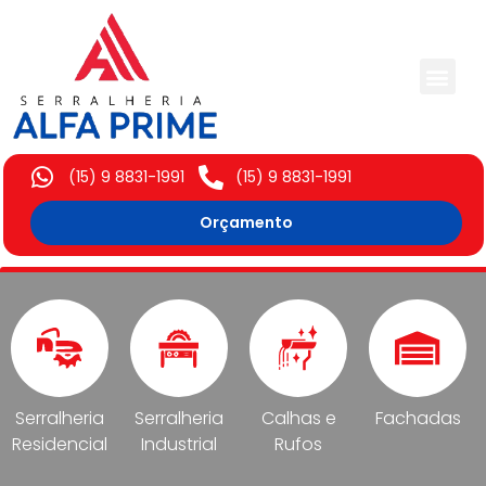
Trabalhos Execut
(15) 9 8831-1991
(15) 9 8831-1991
Orçamento
Serralheria
Serralheria
Calhas e
Fachadas
Residencial
Industrial
Rufos