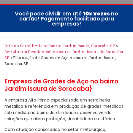
Você pode dividir em até
10x vezes
no
cartão! Pagamento facilitado para
empresas!
Início
»
Serralheria no bairro Jardim Isaura, Sorocaba-SP
»
Serralheria Residencial no bairro Jardim Isaura de Sorocaba-
SP
»
Fabricação de Grades de Aço no bairro Jardim Isaura,
Sorocaba-SP
Empresa de Grades de Aço no bairro
Jardim Isaura de Sorocaba}
A empresa Alfa Prime especializada em serralheria
metálica é referência em produção de grades metálicas
sob medida no bairro Jardim Isaura, desenvolvendo
soluções que aliam proteção, durabilidade e estética.
Com atuação consolidada no setor metalúrgico,