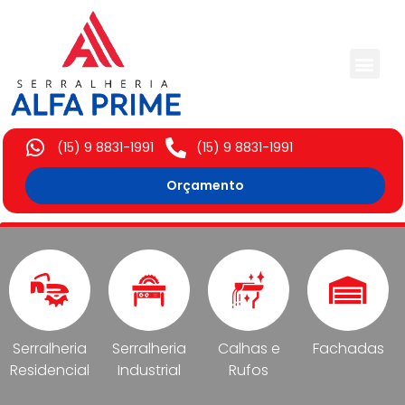
Trabalhos Execut
(15) 9 8831-1991
(15) 9 8831-1991
Orçamento
Serralheria
Serralheria
Calhas e
Fachadas
Residencial
Industrial
Rufos