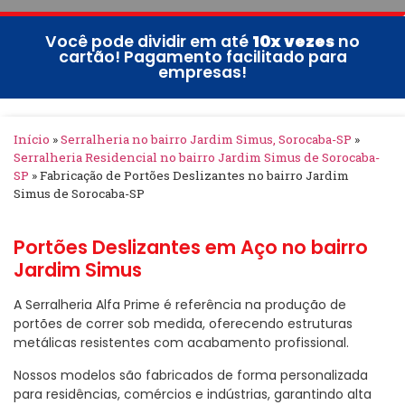
Você pode dividir em até
10x vezes
no
cartão! Pagamento facilitado para
empresas!
Início
»
Serralheria no bairro Jardim Simus, Sorocaba-SP
»
Serralheria Residencial no bairro Jardim Simus de Sorocaba-
SP
»
Fabricação de Portões Deslizantes no bairro Jardim
Simus de Sorocaba-SP
Portões Deslizantes em Aço no bairro
Jardim Simus
A Serralheria Alfa Prime é referência na produção de
portões de correr sob medida, oferecendo estruturas
metálicas resistentes com acabamento profissional.
Nossos modelos são fabricados de forma personalizada
para residências, comércios e indústrias, garantindo alta