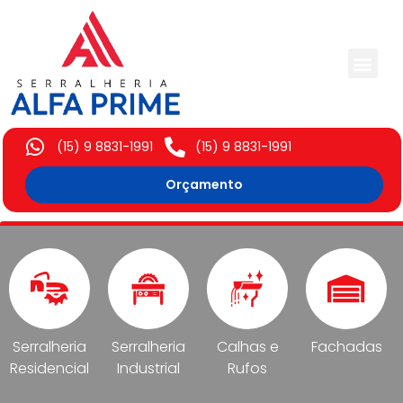
Trabalhos Execut
(15) 9 8831-1991
(15) 9 8831-1991
Orçamento
Serralheria
Serralheria
Calhas e
Fachadas
Residencial
Industrial
Rufos