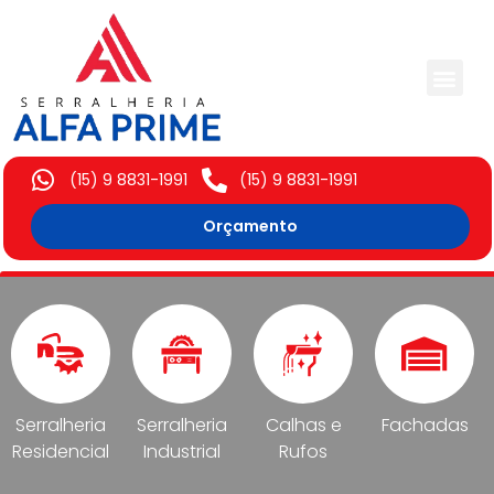
Trabalhos Execut
(15) 9 8831-1991
(15) 9 8831-1991
Orçamento
Serralheria
Serralheria
Calhas e
Fachadas
Residencial
Industrial
Rufos