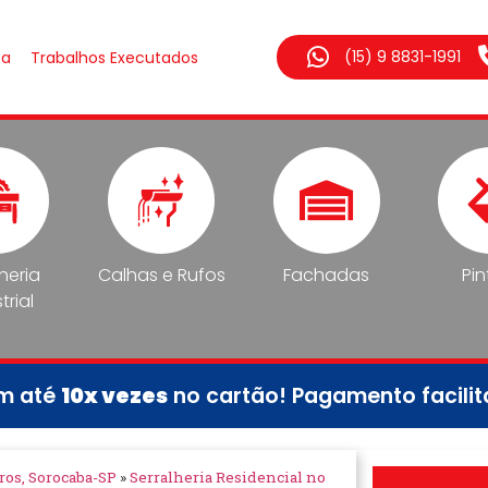
(15) 9 8831-1991
sa
Trabalhos Executados
lheria
Calhas e Rufos
Fachadas
Pin
trial
em até
10x vezes
no cartão! Pagamento facili
ros, Sorocaba-SP
»
Serralheria Residencial no