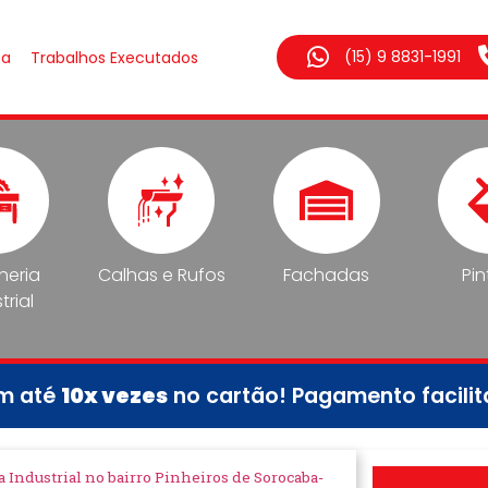
(15) 9 8831-1991
sa
Trabalhos Executados
lheria
Calhas e Rufos
Fachadas
Pin
trial
em até
10x vezes
no cartão! Pagamento facili
a Industrial no bairro Pinheiros de Sorocaba-