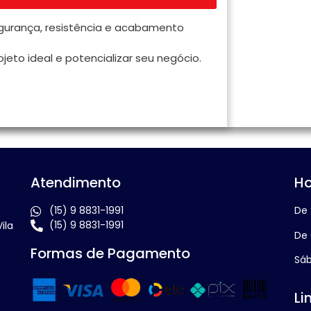
egurança, resistência e acabamento
jeto ideal e potencializar seu negócio.
Atendimento
Ho
(15) 9 8831-1991
De 
(15) 9 8831-1991
ila
De 
Formas de Pagamento
Sáb
Li