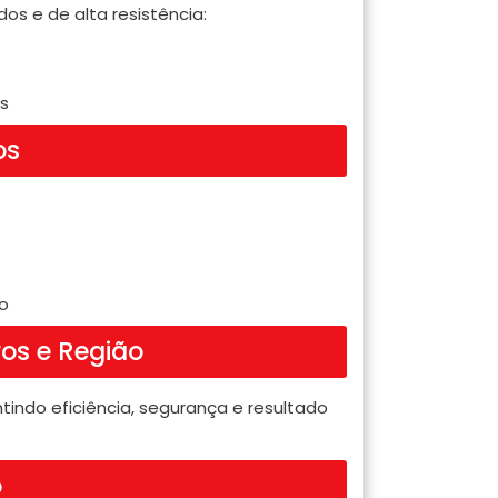
os e de alta resistência:
s
os
o
os e Região
tindo eficiência, segurança e resultado
o