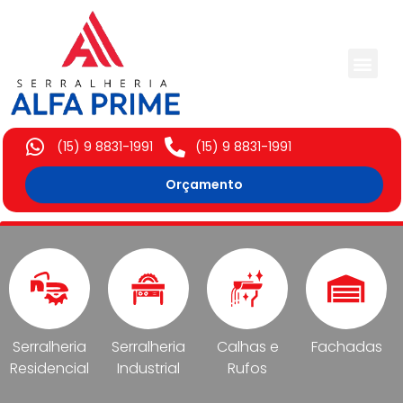
Trabalhos Execut
(15) 9 8831-1991
(15) 9 8831-1991
Orçamento
Serralheria
Serralheria
Calhas e
Fachadas
Residencial
Industrial
Rufos