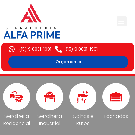
Trabalhos Execut
(15) 9 8831-1991
(15) 9 8831-1991
Orçamento
Serralheria
Serralheria
Calhas e
Fachadas
Residencial
Industrial
Rufos