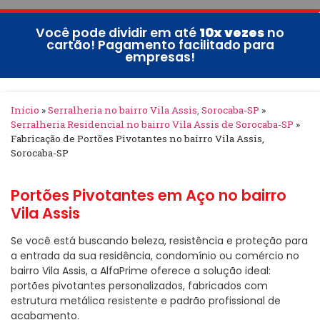
Você pode dividir em até
10x vezes
no
cartão! Pagamento facilitado para
empresas!
Início
»
Serralheria no bairro Vila Assis, Sorocaba-SP
»
Serralheria Residencial no bairro Vila Assis de Sorocaba-SP
»
Fabricação de Portões Pivotantes no bairro Vila Assis,
Sorocaba-SP
Portões Pivotantes em Aço no bairro
Vila Assis
Se você está buscando beleza, resistência e proteção para
a entrada da sua residência, condomínio ou comércio no
bairro Vila Assis, a AlfaPrime oferece a solução ideal:
portões pivotantes personalizados, fabricados com
estrutura metálica resistente e padrão profissional de
acabamento.