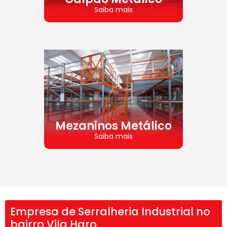
Saiba mais
Mezaninos Metálico
Saiba mais
Empresa de Serralheria Industrial no
bairro Vila Haro