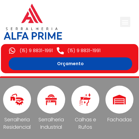
Trabalhos Execut
(15) 9 8831-1991
(15) 9 8831-1991
Orçamento
Serralheria
Serralheria
Calhas e
Fachadas
Residencial
Industrial
Rufos