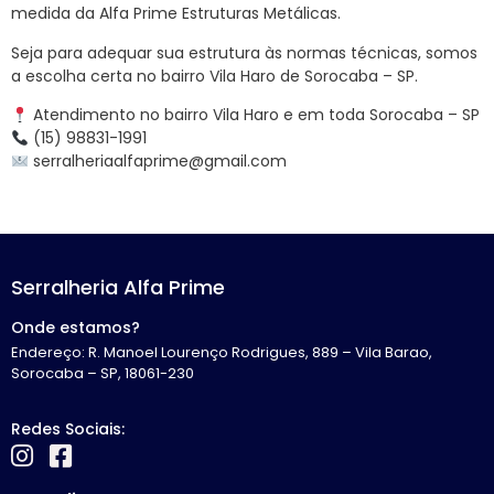
medida da Alfa Prime Estruturas Metálicas.
Seja para adequar sua estrutura às normas técnicas, somos
a escolha certa no bairro Vila Haro de Sorocaba – SP.
Atendimento no bairro Vila Haro e em toda Sorocaba – SP
(15) 98831-1991
serralheriaalfaprime@gmail.com
Serralheria Alfa Prime
Onde estamos?
Endereço: R. Manoel Lourenço Rodrigues, 889 – Vila Barao,
Sorocaba – SP, 18061-230
Redes Sociais: