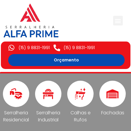
Trabalhos Execut
(15) 9 8831-1991
(15) 9 8831-1991
Orçamento
Serralheria
Serralheria
Calhas e
Fachadas
Residencial
Industrial
Rufos