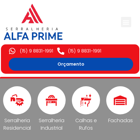
Trabalhos Execut
(15) 9 8831-1991
(15) 9 8831-1991
Orçamento
Serralheria
Serralheria
Calhas e
Fachadas
Residencial
Industrial
Rufos