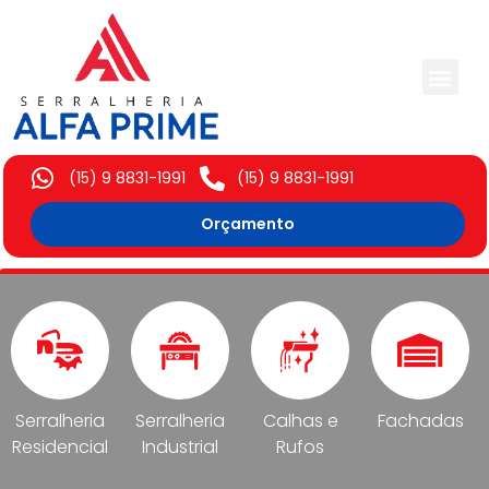
Trabalhos Execut
(15) 9 8831-1991
(15) 9 8831-1991
Orçamento
Serralheria
Serralheria
Calhas e
Fachadas
Residencial
Industrial
Rufos