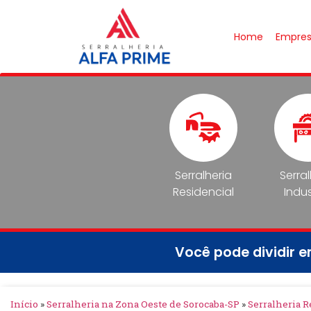
Home
Empre
Serralheria
Serra
Residencial
Indus
Você pode dividir 
Início
»
Serralheria na Zona Oeste de Sorocaba-SP
»
Serralheria R