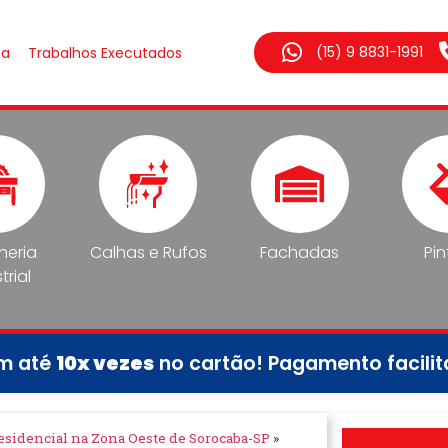
(15) 9 8831-1991
sa
Trabalhos Executados
lheria
Calhas e Rufos
Fachadas
Pin
trial
em até
10x vezes
no cartão! Pagamento facili
esidencial na Zona Oeste de Sorocaba-SP
»