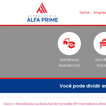
Home
Empre
Serralheria
Serra
Residencial
Indus
Você pode dividir 
Início
»
Serralheria na Zona Sul de Sorocaba-SP
»
Serralheria Res