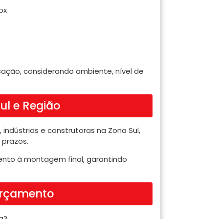
ox
ação, considerando ambiente, nível de
ul e Região
indústrias e construtoras na Zona Sul,
 prazos.
nto à montagem final, garantindo
 Orçamento
a?