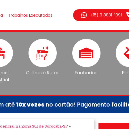
(15) 9 8831-1991
sa
Trabalhos Executados
lheria
Calhas e Rufos
Fachadas
Pin
trial
em até
10x vezes
no cartão! Pagamento facili
idencial na Zona Sul de Sorocaba-SP
»