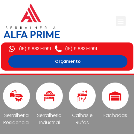
Trabalhos Execut
(15) 9 8831-1991
(15) 9 8831-1991
Orçamento
Serralheria
Serralheria
Calhas e
Fachadas
Residencial
Industrial
Rufos