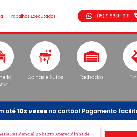
(15) 9 8831-1991
sa
Trabalhos Executados
lheria
Calhas e Rufos
Fachadas
Pin
trial
em até
10x vezes
no cartão! Pagamento facili
heria Residencial no bairro Aparecidinha de