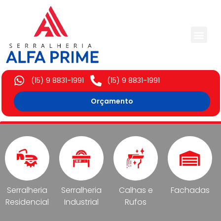
Trabalhos Execut
(15) 9 8831-1991
(15) 9 8831-1991
Orçamento
Serralheria
Serralheria
Calhas e
Fachadas
Residencial
Industrial
Rufos