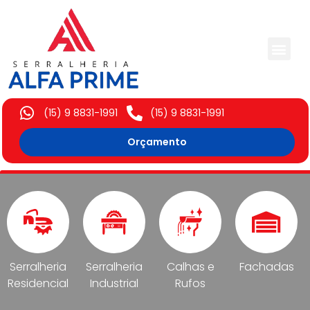
Trabalhos Execut
(15) 9 8831-1991
(15) 9 8831-1991
Orçamento
Serralheria
Serralheria
Calhas e
Fachadas
Residencial
Industrial
Rufos