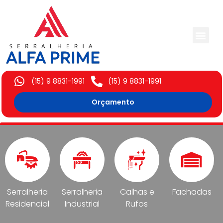
Trabalhos Execut
(15) 9 8831-1991
(15) 9 8831-1991
Orçamento
Serralheria
Serralheria
Calhas e
Fachadas
Residencial
Industrial
Rufos