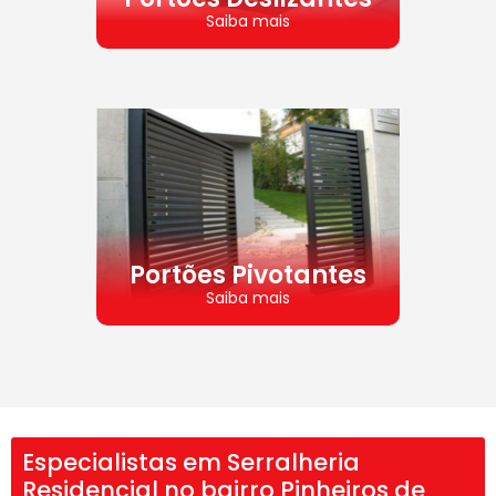
Saiba mais
Portões Pivotantes
Saiba mais
Especialistas em Serralheria
Residencial no bairro Pinheiros de