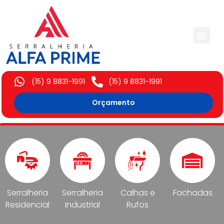
Trabalhos Execut
(15) 9 8831-1991
(15) 9 8831-1991
Orçamento
Serralheria
Serralheria
Calhas e
Fachadas
Residencial
Industrial
Rufos