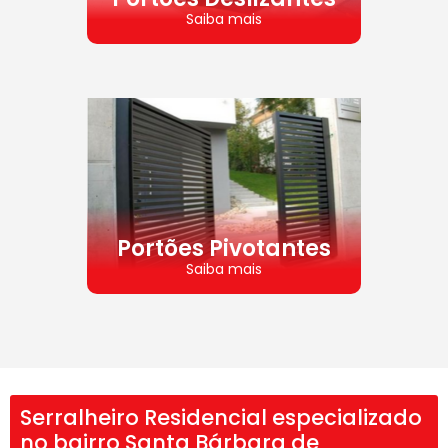
Saiba mais
Portões Pivotantes
Saiba mais
Serralheiro Residencial especializado
no bairro Santa Bárbara de