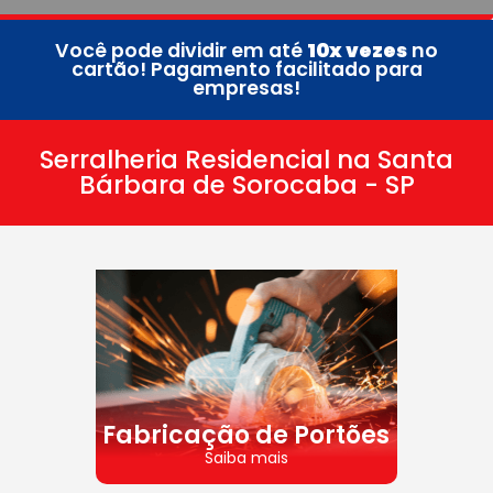
Você pode dividir em até
10x vezes
no
cartão! Pagamento facilitado para
empresas!
Serralheria Residencial na Santa
Bárbara de Sorocaba - SP
Fabricação de Portões
Saiba mais