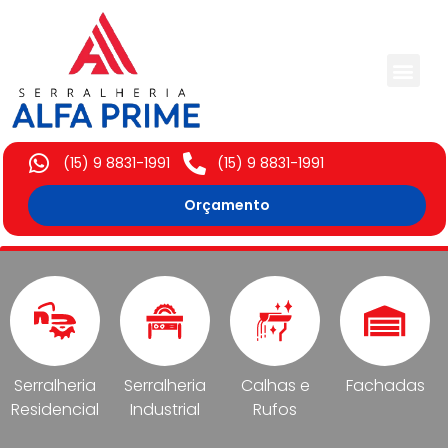
Trabalhos Execut
(15) 9 8831-1991
(15) 9 8831-1991
Orçamento
Serralheria
Serralheria
Calhas e
Fachadas
Residencial
Industrial
Rufos